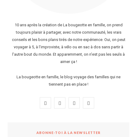
10 ans après la création de La bougeotte en famille, on prend
toujours plaisir à partager, avec notre communauté, les vrais
conseils et les bons plans tirés de notre expérience. Oui, on peut
voyager à 5, à l'improviste, à vélo ou en sac à dos sans partir à
l'autre bout du monde. Et apparemment, on n'est pas les seuls à
aimer ça !
La bougeotte en famille, le blog voyage des familles qui ne
tiennent pas en place !
F
I
P
Y
a
n
i
o
c
s
n
u
ABONNE-TOI À LA NEWSLETTER
e
t
t
T