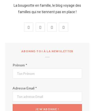
La bougeotte en famille, le blog voyage des
familles qui ne tiennent pas en place !
F
I
P
Y
a
n
i
o
c
s
n
u
ABONNE-TOI À LA NEWSLETTER
e
t
t
T
b
a
e
u
Prénom *
o
g
r
b
o
r
e
e
Adresse Email *
k
a
s
m
t