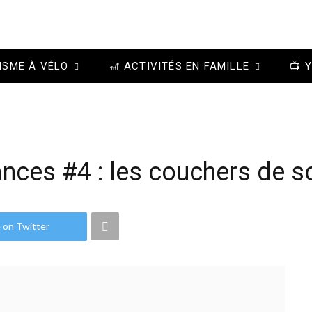
ISME À VÉLO
🎢 ACTIVITÉS EN FAMILLE
📺 
ces #4 : les couchers de so
 on Twitter