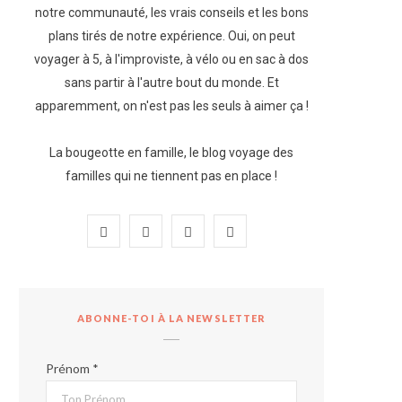
notre communauté, les vrais conseils et les bons
plans tirés de notre expérience. Oui, on peut
voyager à 5, à l'improviste, à vélo ou en sac à dos
sans partir à l'autre bout du monde. Et
apparemment, on n'est pas les seuls à aimer ça !
La bougeotte en famille, le blog voyage des
familles qui ne tiennent pas en place !
F
I
P
Y
a
n
i
o
c
s
n
u
ABONNE-TOI À LA NEWSLETTER
e
t
t
T
b
a
e
u
Prénom *
o
g
r
b