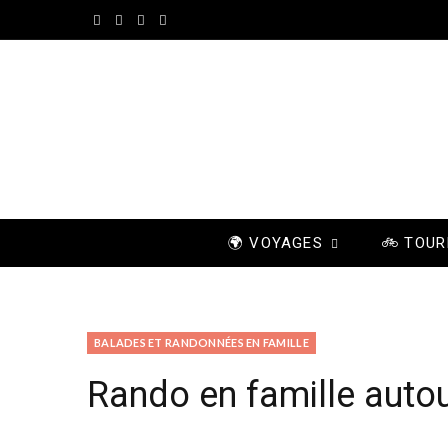
F
I
P
Y
a
n
i
o
c
s
n
u
e
t
t
T
b
a
e
u
o
g
r
b
🌍 VOYAGES
🚲 TOUR
o
r
e
e
k
a
s
m
t
BALADES ET RANDONNÉES EN FAMILLE
Rando en famille autou