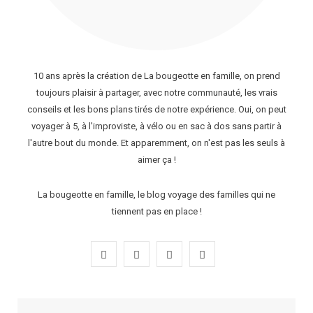
10 ans après la création de La bougeotte en famille, on prend
toujours plaisir à partager, avec notre communauté, les vrais
conseils et les bons plans tirés de notre expérience. Oui, on peut
voyager à 5, à l'improviste, à vélo ou en sac à dos sans partir à
l'autre bout du monde. Et apparemment, on n'est pas les seuls à
aimer ça !
La bougeotte en famille, le blog voyage des familles qui ne
tiennent pas en place !
F
I
P
Y
a
n
i
o
c
s
n
u