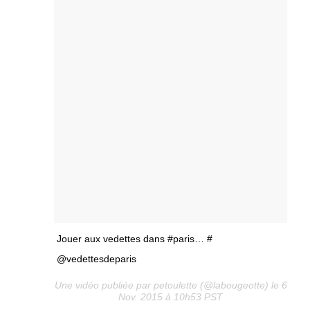
Jouer aux vedettes dans #paris… #
@vedettesdeparis
Une vidéo publiée par petoulette (@labougeotte) le 6
Nov. 2015 à 10h53 PST