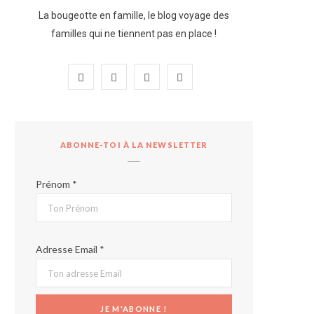
La bougeotte en famille, le blog voyage des
familles qui ne tiennent pas en place !
F
I
P
Y
a
n
i
o
c
s
n
u
ABONNE-TOI À LA NEWSLETTER
e
t
t
T
b
a
e
u
Prénom *
o
g
r
b
o
r
e
e
Adresse Email *
k
a
s
m
t