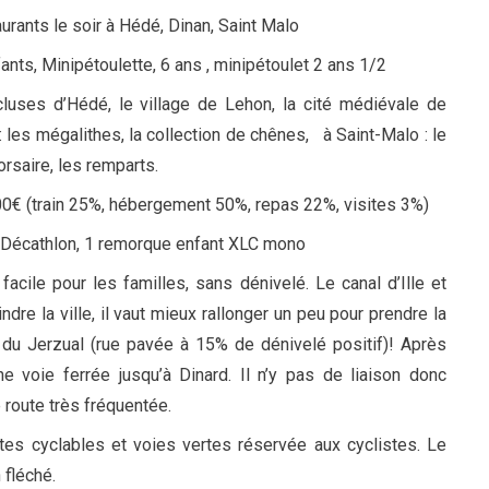
aurants le soir à Hédé, Dinan, Saint Malo
fants, Minipétoulette, 6 ans , minipétoulet 2 ans 1/2
luses d’Hédé, le village de Lehon, la cité médiévale de
: les mégalithes, la collection de chênes, à Saint-Malo : le
rsaire, les remparts.
00€ (train 25%, hébergement 50%, repas 22%, visites 3%)
r Décathlon, 1 remorque enfant XLC mono
facile pour les familles, sans dénivelé. Le canal d’Ille et
ndre la ville, il vaut mieux rallonger un peu pour prendre la
e du Jerzual (rue pavée à 15% de dénivelé positif)! Après
nne voie ferrée jusqu’à Dinard. Il n’y pas de liaison donc
 route très fréquentée.
es cyclables et voies vertes réservée aux cyclistes. Le
 fléché.