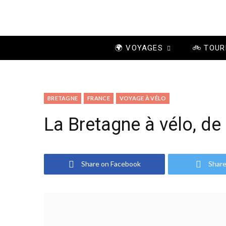
🌍 VOYAGES
🚲 TOUR
BRETAGNE
FRANCE
VOYAGE À VÉLO
La Bretagne à vélo, de
Share on Facebook
Share