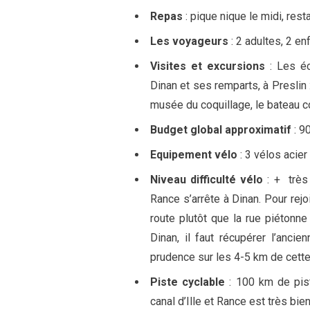
Repas
: pique nique le midi, rest
Les voyageurs
: 2 adultes, 2 en
Visites et excursions
: Les éc
Dinan et ses remparts, à Preslin 
musée du coquillage, le bateau co
Budget global approximatif
: 9
Equipement vélo
: 3 vélos acie
Niveau difficulté vélo
: + très 
Rance s’arrête à Dinan. Pour rejoi
route plutôt que la rue piétonn
Dinan, il faut récupérer l’ancie
prudence sur les 4-5 km de cette
Piste cyclable
: 100 km de pist
canal d’Ille et Rance est très bien