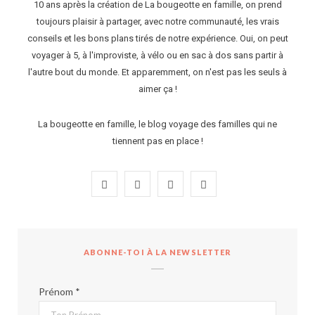
10 ans après la création de La bougeotte en famille, on prend
toujours plaisir à partager, avec notre communauté, les vrais
conseils et les bons plans tirés de notre expérience. Oui, on peut
voyager à 5, à l'improviste, à vélo ou en sac à dos sans partir à
l'autre bout du monde. Et apparemment, on n'est pas les seuls à
aimer ça !
La bougeotte en famille, le blog voyage des familles qui ne
tiennent pas en place !
F
I
P
Y
a
n
i
o
c
s
n
u
ABONNE-TOI À LA NEWSLETTER
e
t
t
T
b
a
e
u
Prénom *
o
g
r
b