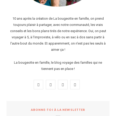
10 ans après la création de La bougeotte en famille, on prend
toujours plaisir à partager, avec notre communauté, les vrais
conseils et les bons plans tirés de notre expérience. Oui, on peut
voyager à 5, à l'improviste, à vélo ou en sac à dos sans partir à
l'autre bout du monde. Et apparemment, on n'est pas les seuls à
aimer ça !
La bougeotte en famille, le blog voyage des familles qui ne
tiennent pas en place !
F
I
P
Y
a
n
i
o
c
s
n
u
ABONNE-TOI À LA NEWSLETTER
e
t
t
T