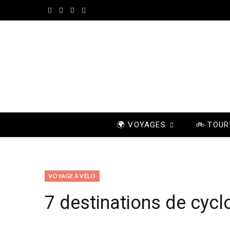
F
I
P
Y
a
n
i
o
c
s
n
u
e
t
t
T
b
a
e
u
o
g
r
b
🌍 VOYAGES
🚲 TOUR
o
r
e
e
k
a
s
m
t
VOYAGE À VÉLO
7 destinations de cycl