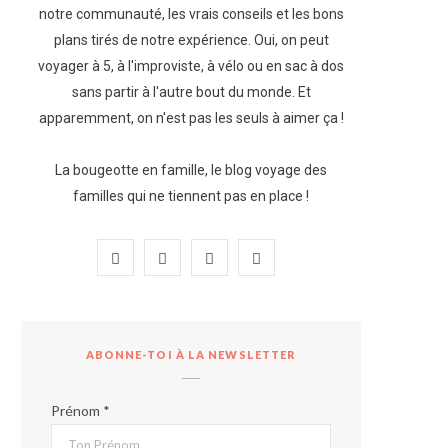
notre communauté, les vrais conseils et les bons
plans tirés de notre expérience. Oui, on peut
voyager à 5, à l'improviste, à vélo ou en sac à dos
sans partir à l'autre bout du monde. Et
apparemment, on n'est pas les seuls à aimer ça !
La bougeotte en famille, le blog voyage des
familles qui ne tiennent pas en place !
F
I
P
Y
a
n
i
o
c
s
n
u
ABONNE-TOI À LA NEWSLETTER
e
t
t
T
b
a
e
u
Prénom *
o
g
r
b