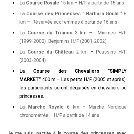
La Course Royale
15 km – H/F à partir de 16 ans
La Course des Princesses
” Barbara Gould “
8
km –
Réservée aux femm
es à partir de 16 ans
La Course du Trianon
3 km –
Minimes
H/F
(1999-2000) Benjamins H/F (2001-2002)
La Course du Château
2 km
–
Poussins H/F
(2003-2004)
La Course des Chevaliers “SIMPLY
MARKET”
400 m – Les petits H/F (2005 et après):
les participants seront déguisés en chevaliers ou
princesses.
La Marche Royale
6 km – Marche Nordique
chronométrée – H/F à partir de 14 ans
Je me suis inscrite à la course des princesses avec