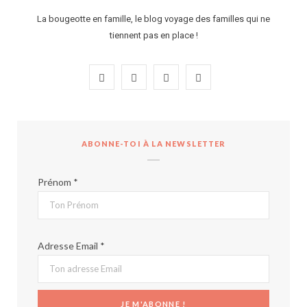
La bougeotte en famille, le blog voyage des familles qui ne
tiennent pas en place !
F
I
P
Y
a
n
i
o
c
s
n
u
ABONNE-TOI À LA NEWSLETTER
e
t
t
T
b
a
e
u
Prénom *
o
g
r
b
o
r
e
e
Adresse Email *
k
a
s
m
t