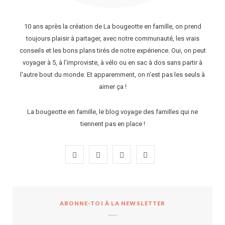
10 ans après la création de La bougeotte en famille, on prend
toujours plaisir à partager, avec notre communauté, les vrais
conseils et les bons plans tirés de notre expérience. Oui, on peut
voyager à 5, à l'improviste, à vélo ou en sac à dos sans partir à
l'autre bout du monde. Et apparemment, on n'est pas les seuls à
aimer ça !
La bougeotte en famille, le blog voyage des familles qui ne
tiennent pas en place !
F
I
P
Y
a
n
i
o
c
s
n
u
ABONNE-TOI À LA NEWSLETTER
e
t
t
T