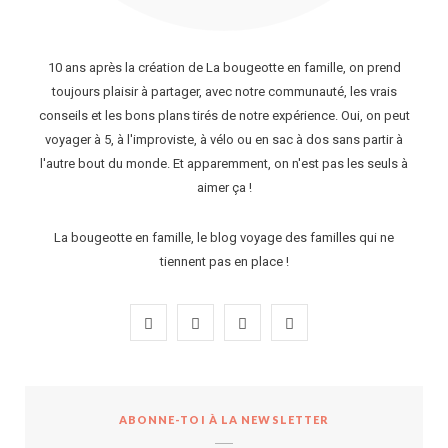
10 ans après la création de La bougeotte en famille, on prend
toujours plaisir à partager, avec notre communauté, les vrais
conseils et les bons plans tirés de notre expérience. Oui, on peut
voyager à 5, à l'improviste, à vélo ou en sac à dos sans partir à
l'autre bout du monde. Et apparemment, on n'est pas les seuls à
aimer ça !
La bougeotte en famille, le blog voyage des familles qui ne
tiennent pas en place !
F
I
P
Y
a
n
i
o
c
s
n
u
ABONNE-TOI À LA NEWSLETTER
e
t
t
T