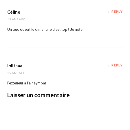
Céline
REPLY
15 ANS AGO
Un truc ouvert le dimanche c’est top ! Je note.
lolitaaa
REPLY
15 ANS AGO
l’exterieur a l’air sympa!
Laisser un commentaire