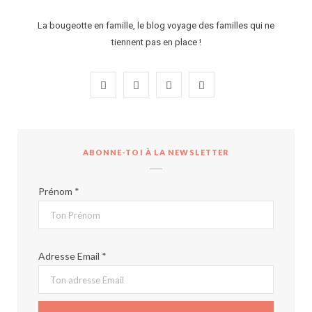
La bougeotte en famille, le blog voyage des familles qui ne
tiennent pas en place !
F
I
P
Y
a
n
i
o
c
s
n
u
ABONNE-TOI À LA NEWSLETTER
e
t
t
T
b
a
e
u
Prénom *
o
g
r
b
o
r
e
e
Adresse Email *
k
a
s
m
t