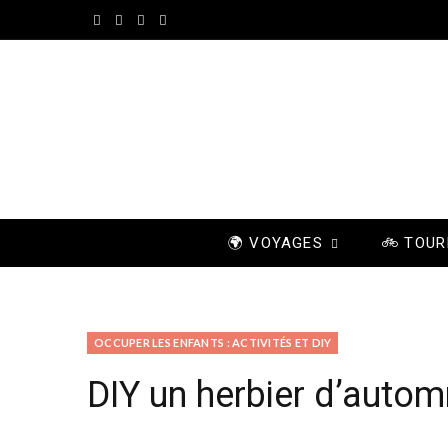
F
I
P
Y
a
n
i
o
c
s
n
u
e
t
t
T
b
a
e
u
o
g
r
b
🌍 VOYAGES
🚲 TOUR
o
r
e
e
k
a
s
m
t
OCCUPER LES ENFANTS : ACTIVITÉS ET DIY
DIY un herbier d’autom