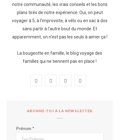
notre communauté, les vrais conseils et les bons
plans tirés de notre expérience. Oui, on peut
voyager à 5, à l'improviste, à vélo ou en sac à dos
sans partir à l'autre bout du monde. Et
apparemment, on n'est pas les seuls à aimer ça !
La bougeotte en famille, le blog voyage des
familles qui ne tiennent pas en place !
F
I
P
Y
a
n
i
o
c
s
n
u
ABONNE-TOI À LA NEWSLETTER
e
t
t
T
b
a
e
u
Prénom *
o
g
r
b