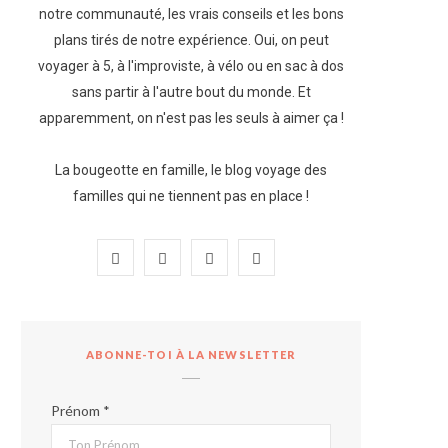
notre communauté, les vrais conseils et les bons
plans tirés de notre expérience. Oui, on peut
voyager à 5, à l'improviste, à vélo ou en sac à dos
sans partir à l'autre bout du monde. Et
apparemment, on n'est pas les seuls à aimer ça !
La bougeotte en famille, le blog voyage des
familles qui ne tiennent pas en place !
F
I
P
Y
a
n
i
o
c
s
n
u
ABONNE-TOI À LA NEWSLETTER
e
t
t
T
b
a
e
u
Prénom *
o
g
r
b