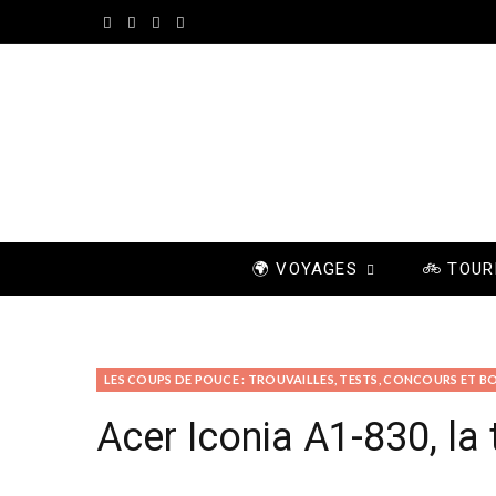
F
I
P
Y
a
n
i
o
c
s
n
u
e
t
t
T
b
a
e
u
o
g
r
b
🌍 VOYAGES
🚲 TOUR
o
r
e
e
k
a
s
m
t
LES COUPS DE POUCE : TROUVAILLES, TESTS, CONCOURS ET B
Acer Iconia A1-830, la 