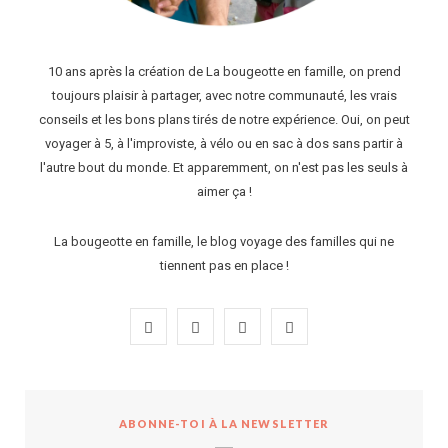
10 ans après la création de La bougeotte en famille, on prend
toujours plaisir à partager, avec notre communauté, les vrais
conseils et les bons plans tirés de notre expérience. Oui, on peut
voyager à 5, à l'improviste, à vélo ou en sac à dos sans partir à
l'autre bout du monde. Et apparemment, on n'est pas les seuls à
aimer ça !
La bougeotte en famille, le blog voyage des familles qui ne
tiennent pas en place !
F
I
P
Y
a
n
i
o
c
s
n
u
ABONNE-TOI À LA NEWSLETTER
e
t
t
T